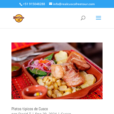
+51 915048288
info@realcuscofreetour.com
Platos tipicos de Cusco
por
David T
|
Ene 29, 2024
|
Cusco