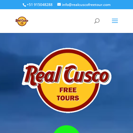
+51 915048288
info@realcuscofreetour.com